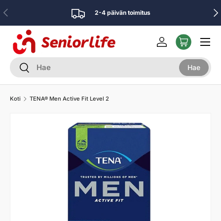
Edellinen
Seu
2-4 päivän toimitus
Siirry sisältöön
Valikko
Kirjaudu sisään
Etsi
Hae
Hae
Koti
TENA® Men Active Fit Level 2