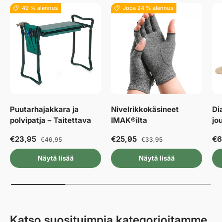
49 % alennus
Jopa 24 % alennus
Puutarhajakkara ja
Nivelrikkokäsineet
Di
polvipatja – Taitettava
IMAK®ilta
jo
€23,95
€25,95
€6
€46,95
€33,95
Näytä lisää
Näytä lisää
Katso suosituimpia kategorioitamme