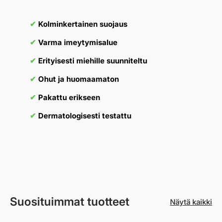
✔︎
Kolminkertainen suojaus
✔︎
Varma imeytymisalue
✔︎
Erityisesti miehille suunniteltu
✔︎
Ohut ja huomaamaton
✔︎
Pakattu erikseen
✔︎
Dermatologisesti testattu
Suosituimmat tuotteet
Näytä kaikki