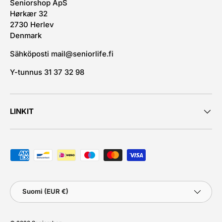
Seniorshop ApS
Hørkær 32
2730 Herlev
Denmark
Sähköposti mail@seniorlife.fi
Y-tunnus 31 37 32 98
LINKIT
Hyväksytyt maksutavat
Maa
Suomi (EUR €)