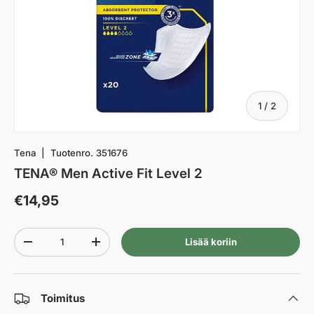
af
1
/
2
Tena
|
Tuotenro.
351676
TENA® Men Active Fit Level 2
€14,95
Määrä
Lisää koriin
-
+
Toimitus