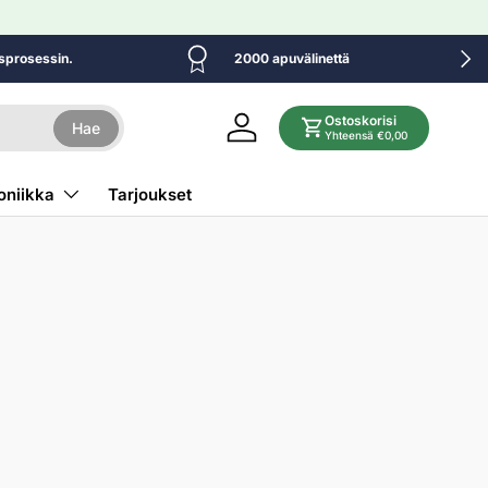
Seur
sprosessin.
2000 apuvälinettä
Ostoskorisi
Hae
Kirjaudu sisään
Yhteensä €0,00
oniikka
Tarjoukset