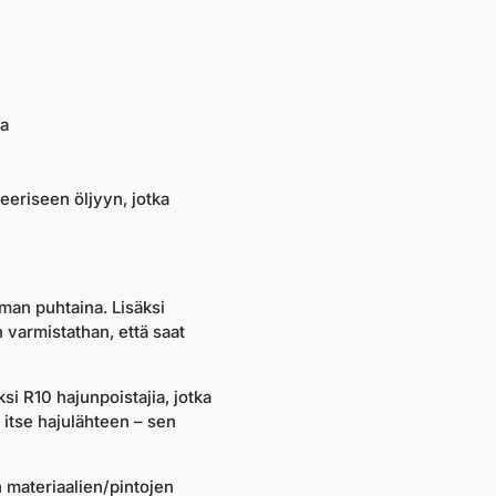
ta
eeriseen öljyyn, jotka
mman puhtaina. Lisäksi
 varmistathan, että saat
si R10 hajunpoistajia, jotka
t itse hajulähteen – sen
 materiaalien/pintojen