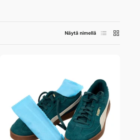
Lista
Ristikko
Näytä nimellä