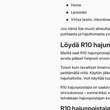
Home
Lemmikit
Virtsa (esim. inkontine
Jos nämä (tai muut) aiheuttav
puhtaasta ja hajuttomasta y
Löydä R10 hajun
Meiltä saat R10 hajunpoistaj
avulla pääset helposti eroon
Toisin kuin tavalliset ilmanr
peittämällä niitä. Käytön jäl
hajuhaitoille. Voit käyttää t
R10 hajunpoistajia on saatavi
siivouksessa – esimerkiksi sa
tehokkaan hajunpoistajan kot
R10 hajunpoistaja