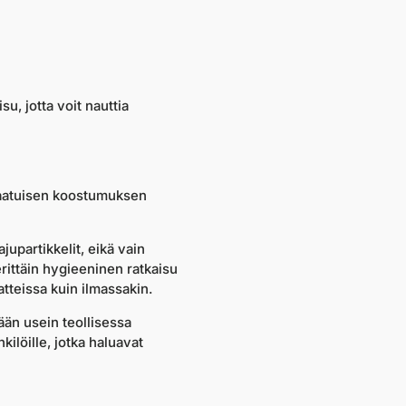
u, jotta voit nauttia
tlaatuisen koostumuksen
jupartikkelit, eikä vain
erittäin hygieeninen ratkaisu
atteissa kuin ilmassakin.
tään usein teollisessa
ilöille, jotka haluavat