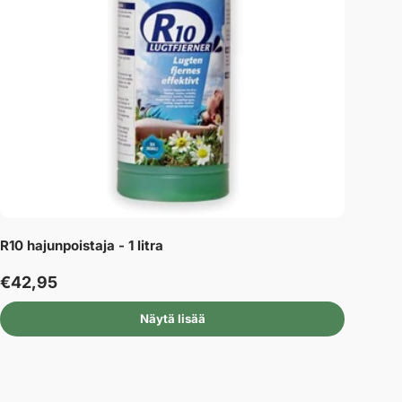
R10 hajunpoistaja - 1 litra
€42,95
Näytä lisää