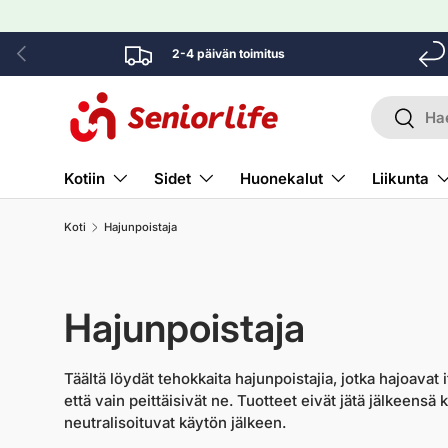
Siirry sisältöön
Edellinen
2-4 päivän toimitus
Etsi
Hae
Kotiin
Sidet
Huonekalut
Liikunta
Koti
Hajunpoistaja
Hajunpoistaja
Täältä löydät tehokkaita hajunpoistajia, jotka hajoavat i
että vain peittäisivät ne. Tuotteet eivät jätä jälkeensä
neutralisoituvat käytön jälkeen.