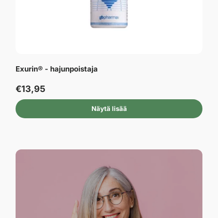
Exurin® - hajunpoistaja
€13,95
Näytä lisää