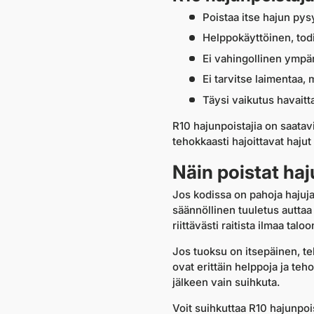
Poistaa itse hajun pysy
Helppokäyttöinen, todi
Ei vahingollinen ympär
Ei tarvitse laimentaa,
Täysi vaikutus havaitt
R10 hajunpoistajia on saatav
tehokkaasti hajoittavat hajut
Näin poistat ha
Jos kodissa on pahoja hajuja,
säännöllinen tuuletus autta
riittävästi raitista ilmaa talo
Jos tuoksu on itsepäinen, teh
ovat erittäin helppoja ja teh
jälkeen vain suihkuta.
Voit suihkuttaa R10 hajunpo