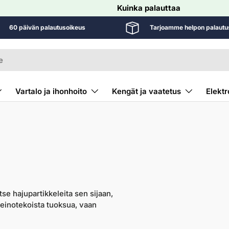
Kuinka palauttaa
60 päivän palautusoikeus
Tarjoamme helpon palautu
Vartalo ja ihonhoito
Kengät ja vaatetus
Elektr
tse hajupartikkeleita sen sijaan,
 keinotekoista tuoksua, vaan