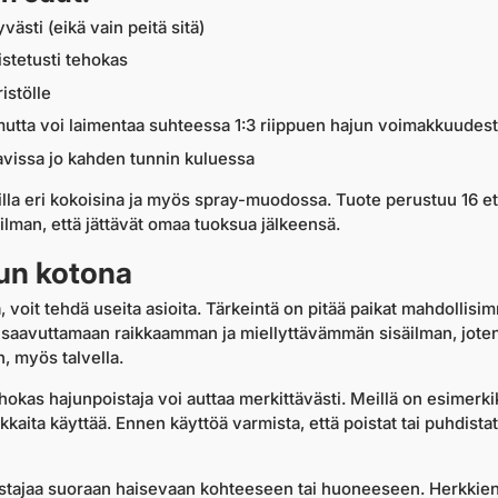
västi (eikä vain peitä sitä)
stetusti tehokas
istölle
 mutta voi laimentaa suhteessa 1:3 riippuen hajun voimakkuudes
avissa jo kahden tunnin kuluessa
illa eri kokoisina ja myös spray-muodossa. Tuote perustuu 16 et
 ilman, että jättävät omaa tuoksua jälkeensä.
jun kotona
 voit tehdä useita asioita. Tärkeintä on pitää paikat mahdollisi
a saavuttamaan raikkaamman ja miellyttävämmän sisäilman, joten
on, myös talvella.
okas hajunpoistaja voi auttaa merkittävästi. Meillä on esimerkik
okkaita käyttää. Ennen käyttöä varmista, että poistat tai puhdista
istajaa suoraan haisevaan kohteeseen tai huoneeseen. Herkkien