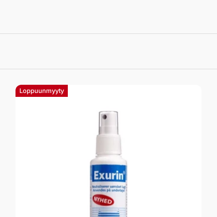
Loppuunmyyty