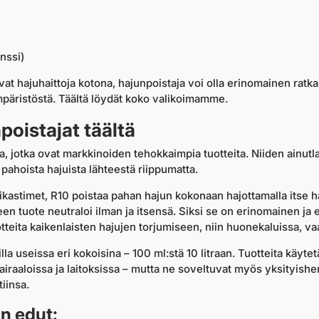
nssi)
at hajuhaittoja kotona, hajunpoistaja voi olla erinomainen ratkais
mpäristöstä. Täältä löydät koko valikoimamme.
poistajat täältä
ia, jotka ovat markkinoiden tehokkaimpia tuotteita. Niiden ainu
 pahoista hajuista lähteestä riippumatta.
aikastimet, R10 poistaa pahan hajun kokonaan hajottamalla itse ha
keen tuote neutraloi ilman ja itsensä. Siksi se on erinomainen ja 
uotteita kaikenlaisten hajujen torjumiseen, niin huonekaluissa, va
lla useissa eri kokoisina – 100 ml:stä 10 litraan. Tuotteita käyte
iraaloissa ja laitoksissa – mutta ne soveltuvat myös yksityishenk
iinsa.
n edut: