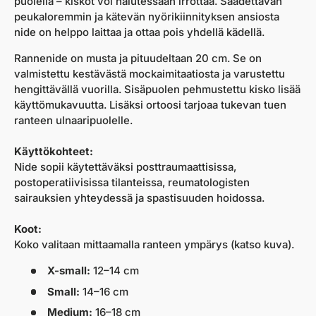
puolella – kiskot voi halutessaan irrottaa. Säädettävän
peukaloremmin ja kätevän nyörikiinnityksen ansiosta
nide on helppo laittaa ja ottaa pois yhdellä kädellä.
Rannenide on musta ja pituudeltaan 20 cm. Se on
valmistettu kestävästä
mockaimitaatiosta
ja varustettu
hengittävällä vuorilla. Sisäpuolen pehmustettu kisko lisää
käyttömukavuutta. Lisäksi ortoosi tarjoaa tukevan tuen
ranteen ulnaaripuolelle.
Käyttökohteet:
Nide sopii käytettäväksi
posttraumaattisissa
,
postoperatiivisissa tilanteissa, reumatologisten
sairauksien yhteydessä ja spastisuuden hoidossa.
Koot:
Koko valitaan mittaamalla ranteen ympärys (katso kuva).
X-small:
12–14 cm
Small:
14–16 cm
Medium:
16–18 cm