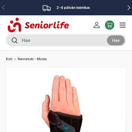
Edellinen
Seu
2-4 päivän toimitus
Siirry sisältöön
Valikko
Kirjaudu sisään
Etsi
Hae
Hae
Koti
Rannetuki - Musta