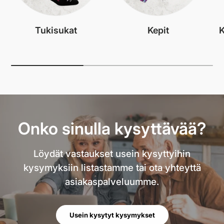
Tukisukat
Kepit
K
Onko sinulla kysyttävää?
Löydät vastaukset usein kysyttyihin
kysymyksiin listastamme tai ota yhteyttä
asiakaspalveluumme.
Usein kysytyt kysymykset