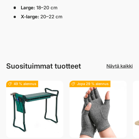
Large:
18–20 cm
X-large:
20–22 cm
Suosituimmat tuotteet
Näytä kaikki
49 % alennus
Jopa 29 % alennus