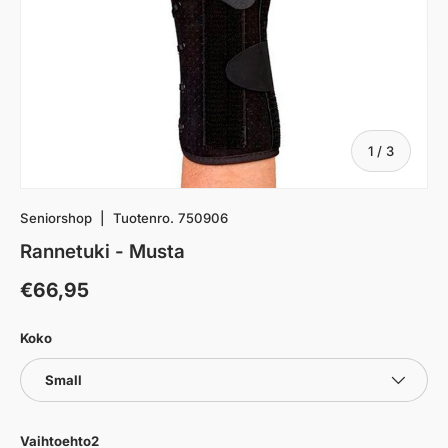
af
1
/
3
Seniorshop
|
Tuotenro.
750906
Rannetuki - Musta
€66,95
Koko
Small
Vaihtoehto2