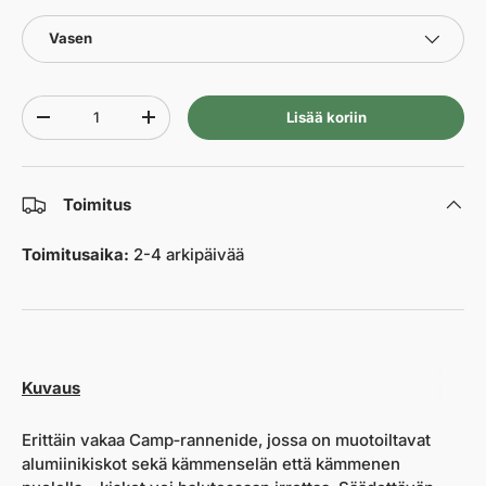
Vasen
Määrä
Lisää koriin
-
+
Toimitus
Toimitusaika:
2-4 arkipäivää
Kuvaus
Erittäin vakaa Camp‑rannenide, jossa on muotoiltavat
alumiinikiskot sekä kämmenselän että kämmenen