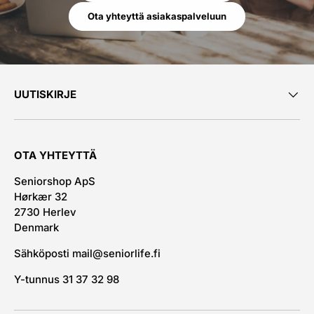
Ota yhteyttä asiakaspalveluun
UUTISKIRJE
OTA YHTEYTTÄ
Seniorshop ApS
Hørkær 32
2730 Herlev
Denmark
Sähköposti mail@seniorlife.fi
Y-tunnus 31 37 32 98