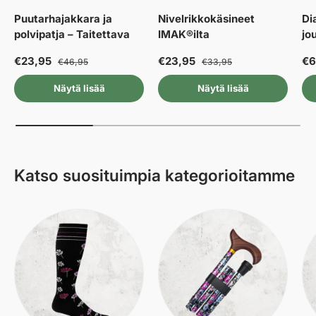
Puutarhajakkara ja
Nivelrikkokäsineet
Di
polvipatja – Taitettava
IMAK®ilta
jo
€23,95
€23,95
€6
€46,95
€33,95
Näytä lisää
Näytä lisää
Katso suosituimpia kategorioitamme